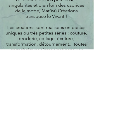
singularités et bien loin des caprices
de la mode, Matûvû Créations
transpose le Vivant !
Les créations sont réalisées en pièces
uniques ou très petites séries : couture,
broderie, collage, écriture,
transformation, détournement... toutes
les techniques s'associent dans une
démarche sensible et minutieuse.
Installée en Charente-Maritime (17),
Delfine vous accueille dans son Atelier
sur rendez-vous, toute l'année !
Animation de
Stages et ateliers
à Saujon
(entre Saintes et Royan)
tous les mois