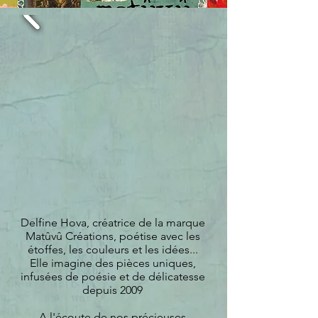
Delfine Hova, créatrice de la marque
Matûvû Créations, poétise avec les
étoffes, les couleurs et les idées...
Elle imagine des pièces uniques,
infusées de poésie et de délicatesse
depuis 2009
A l'écoute de nos précieuses