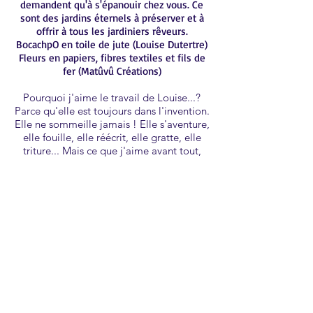
demandent qu'à s'épanouir chez vous. Ce
sont des jardins éternels à préserver et à
offrir à tous les jardiniers rêveurs.
BocachpO en toile de jute (Louise Dutertre)
Fleurs en papiers, fibres textiles et fils de
fer (Matûvû Créations)
Pourquoi j'aime le travail de Louise...?
Parce qu'elle est toujours dans l'invention.
Elle ne sommeille jamais ! Elle s'aventure,
elle fouille, elle réécrit, elle gratte, elle
triture... Mais ce que j'aime avant tout,
c'est la délicatesse de ses créations :
approchez-vous, regardez de plus près,
vraiment plus près... elle a le fil poétique,
chacun d'eux vibre jusqu'au moindre
détail. Et les détails justement, elle sait les
apprivoiser délicieusement, sans perdre
pour autant la spontanéité de ses gestes...
Elle a une sincérité au bout des doigts,
elle détient les fruits d'une alchimie entre
sensibilité vraie et savoir-faire instinctif. Le
travail de Louise m'émeut.
www.louisedutertre.com