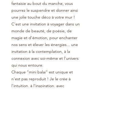
fantaisie au bout du manche, vous
pourrez le suspendre et donner ainsi
une jolie touche déco à votre mur !
C'est une invitation à voyager dans un
monde de beauté, de poésie, de
magie et d'émotion, pour enchanter
nos sens et élever les énergies... une
invitation à la contemplation, à la
connexion avec soi-même et l'univers
qui nous entoure.
Chaque "mini balai" est unique et
n'est pas reproduit ! Je le crée à
l'intuition, à l'inspiration, avec
beaucoup d'amour, de passion et
dans l'intention : choisissez celui qui
vous correspond le mieux, ce sera le
vôtre et seulement le vôtre !!
Manipulez-le avec douceur et fluidité,
laissez-vous emporter par la poésie