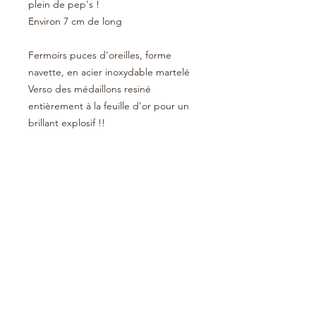
plein de pep's !
Environ 7 cm de long
Fermoirs puces d'oreilles, forme
navette, en acier inoxydable martelé
Verso des médaillons resiné
entièrement à la feuille d'or pour un
brillant explosif !!
Grands sequins en acier inoxydable
martelé, petits médaillons ovales
sacrés, mini perles à facettes
CONSEILS D'ENTRETIEN
Évitez tout contact avec l’eau, qui
Le petit plus !
risquerait d’endommager le bijou :
douche, baignade, etc
Des bijoux réalisés avec savoir-faire,
Lorsque vous ne portez pas vos
ENVOI
patience et passion !
bijoux, il est préférable de les ranger