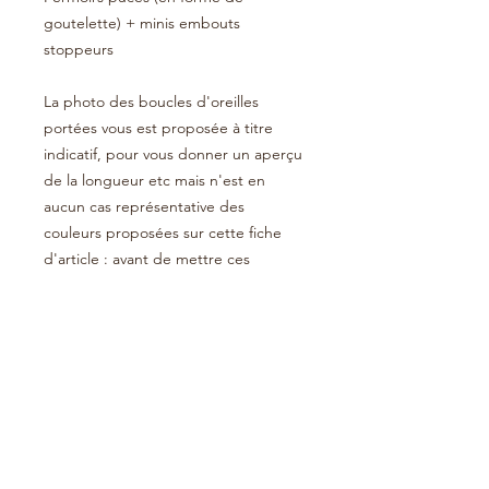
goutelette) + minis embouts
stoppeurs
La photo des boucles d'oreilles
portées vous est proposée à titre
indicatif, pour vous donner un aperçu
de la longueur etc mais n'est en
aucun cas représentative des
couleurs proposées sur cette fiche
d'article : avant de mettre ces
boucles d'oreilles dans votre
"panier", référez-vous bien au titre et
assurez-vous que le modèle et les
couleurs vous conviennent !
Le petit plus !
C'est une pièce unique réalisée