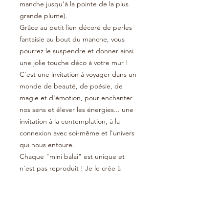
manche jusqu'à la pointe de la plus
grande plume).
Grâce au petit lien décoré de perles
fantaisie au bout du manche, vous
pourrez le suspendre et donner ainsi
une jolie touche déco à votre mur !
C'est une invitation à voyager dans un
monde de beauté, de poésie, de
magie et d'émotion, pour enchanter
nos sens et élever les énergies... une
invitation à la contemplation, à la
connexion avec soi-même et l'univers
qui nous entoure.
Chaque "mini balai" est unique et
n'est pas reproduit ! Je le crée à
l'intuition, à l'inspiration, avec
beaucoup d'amour, de passion et
dans l'intention : choisissez celui qui
vous correspond le mieux, ce sera le