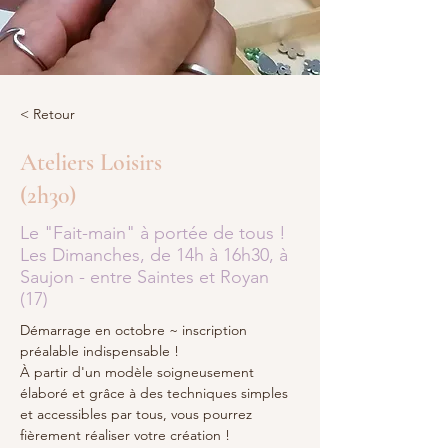
< Retour
Ateliers Loisirs
(2h30)
Le "Fait-main" à portée de tous !
Les Dimanches, de 14h à 16h30, à
Saujon - entre Saintes et Royan
(17)
Démarrage en octobre ~ inscription 
préalable indispensable !
À partir d'un modèle soigneusement 
élaboré et grâce à des techniques simples 
et accessibles par tous, vous pourrez 
fièrement réaliser votre création ! 