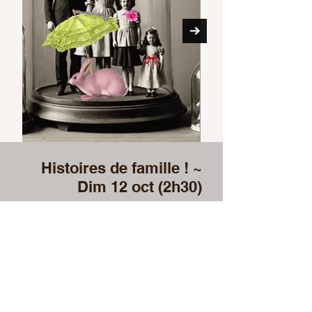
Histoires de famille ! ~
Dim 12 oct (2h30)
Laissez libre cours à votre imagination
en concevant un objet décoratif à partir
de photos anciennes.
Tous les aïeux sont les bienvenus !!
Nous allons revisiter leur histoire en y
ajoutant une perspective fraîche et
amusante !